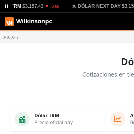
OY TRM
$3,157.43
DÓLAR NEXT DAY
$3,159
▼
-0.69
Wilkinsonpc
INICIO
Dó
Cotizaciones en ti
Dólar TRM
A
Precio oficial hoy.
B