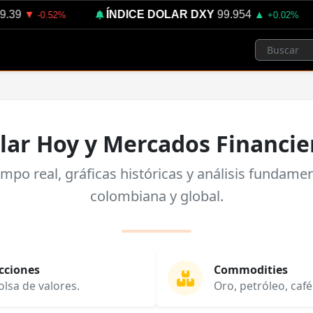
.39
ÍNDICE DOLAR DXY
99.954
▼
▲
-0.52%
+0.02%
lar Hoy y Mercados Financie
empo real, gráficas históricas y análisis fundame
colombiana y global.
cciones
Commodities
olsa de valores.
Oro, petróleo, café