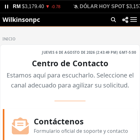
OY TRM
$3,179.40
DÓLAR HOY SPOT
$3,157
▼
-0.78
Wilkinsonpc
INICIO
JUEVES 6 DE AGOSTO DE 2026 (2:43:49 PM) GMT-5:00
Centro de Contacto
Estamos aquí para escucharlo. Seleccione el
canal adecuado para agilizar su solicitud.
Contáctenos
Formulario oficial de soporte y contacto